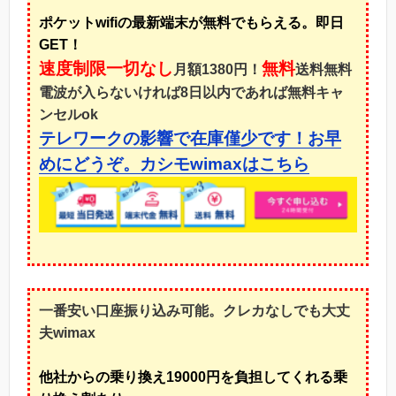
ポケットwifiの最新端末が無料でもらえる。即日
GET！
速度制限一切なし
無料
月額1380円！
送料無料
電波が入らないければ8日以内であれば無料キャ
ンセルok
テレワークの影響で在庫僅少です！お早
めにどうぞ。カシモwimaxはこちら
一番安い口座振り込み可能。クレカなしでも大丈
夫wimax
他社からの乗り換え19000円を負担してくれる乗