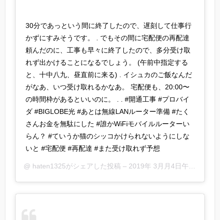
30分であっという間に終了したので、遅刻して仕事行
かずにすみそうです。 . でもその間に宅配便の再配達
頼んだのに、工事も早々に終了したので、多分受け取
れず出かけることになるでしょう。 (午前中指定する
と、十中八九、昼直前に来る) . イシュカのご飯なんだ
がなあ、いつ受け取れるかなあ。 宅配便も、20:00〜
の時間枠があるといいのに。 . . #開通工事 #プロバイ
ダ #BIGLOBE光 #あとは無線LANルーター準備 #たく
さんお金を無駄にした #誰かWiFiモバイルルーターい
らん？ #ていうか猫のシッコかけられないようにしな
いと #宅配便 #再配達 #また受け取れず予想
@
haten1325
がシェアした投稿 –
2019年 3月月4日午後5時00分PST