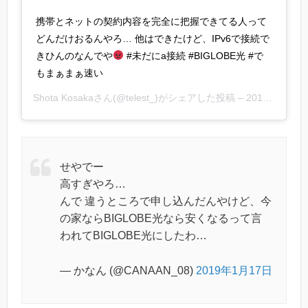
携帯とネットの契約内容を完全に把握できてる人って
どんだけおるんやろ… 他はできたけど、IPv6で接続で
きひんのなんでや
#未だにa接続 #BIGLOBE光 #で
もまぁまぁ速い
Shota Kosaka
さん(@telest_)がシェアした投稿 –
2017年10月月18日午前8時03分PDT
せやでー
高すぎやろ…
んで 違うところで申し込んだんやけど、今
の家ならBIGLOBE光なら安くなるって言
われてBIGLOBE光にしたわ…
— かなん (@CANAAN_08)
2019年1月17日