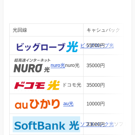
光回線
キャシュバック
月
ビッグローブ光
55000円
28
nuro光
nuro光
35000円
47
ドコモ光
35000円
38
au光
10000円
38
ソフトバンク光
ソフトバ
33000円
38