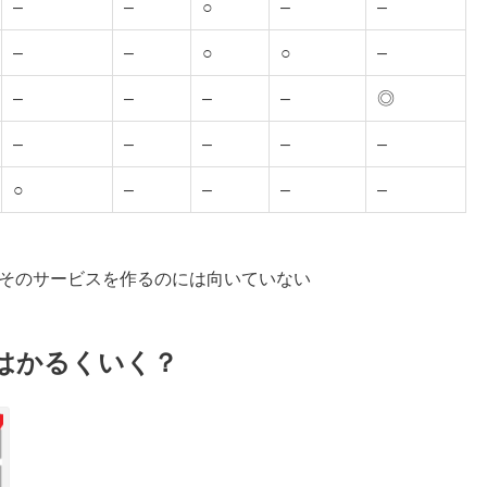
–
–
○
–
–
–
–
○
○
–
–
–
–
–
◎
–
–
–
–
–
○
–
–
–
–
：そのサービスを作るのには向いていない
以上はかるくいく？