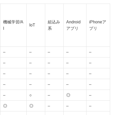
機械学習/A
組込み
Android
iPhoneア
IoT
I
系
アプリ
プリ
–
–
–
–
–
–
–
–
–
–
–
–
–
–
–
–
–
–
–
–
–
○
–
◎
–
◎
◎
–
–
–