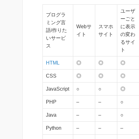
ユーザ
プログラ
ーごと
ミング言
Webサ
スマホ
に表示
語/作りた
イト
サイト
の変わ
いサービ
るサイ
ス
ト
HTML
◎
◎
◎
CSS
◎
◎
◎
JavaScript
○
○
◎
PHP
–
–
○
Java
–
–
○
Python
–
–
–