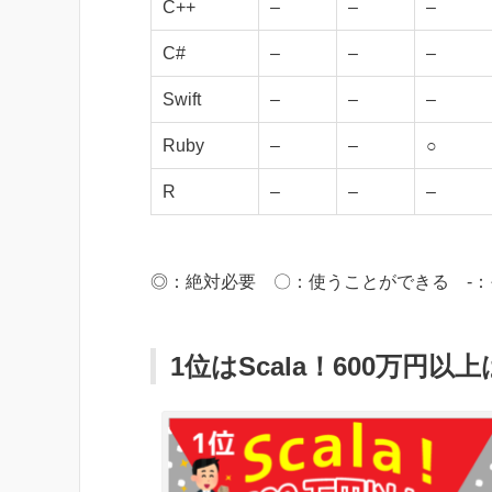
C++
–
–
–
C#
–
–
–
Swift
–
–
–
Ruby
–
–
○
R
–
–
–
◎：絶対必要 〇：使うことができる -
1位はScala！600万円