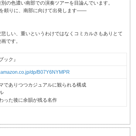
差別の色濃い南部での演奏ツアーを目論んでいます。
クを頼りに、南部に向けて出発します――
だ悲しい、重いというわけではなくコミカルさもありとて
映画です。
ブック』
w.amazon.co.jp/dp/B07Y6NYMPR
マでありつつカジュアルに観られる構成
ル
わった後に余韻が残る名作