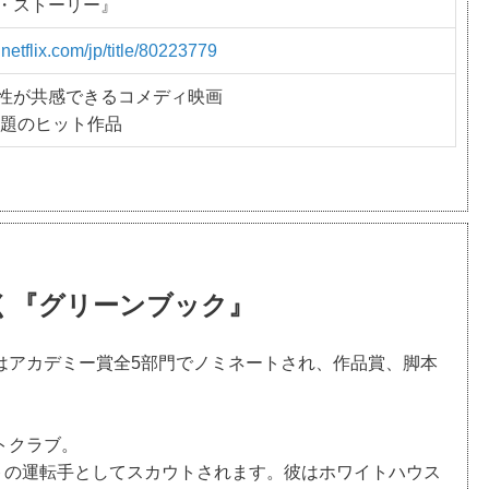
・ストーリー』
netflix.com/jp/title/80223779
性が共感できるコメディ映画
話題のヒット作品
く『グリーンブック』
』はアカデミー賞全5部門でノミネートされ、作品賞、脚本
トクラブ。
トの運転手としてスカウトされます。彼はホワイトハウス