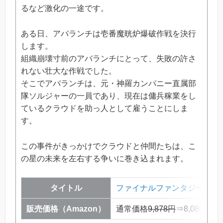
るなど激化の一途です。
ある日、アバランチは壱番魔晄炉爆破作戦を決行
します。
組織崩壊寸前のアバランチにとって、失敗の許さ
れない壮大な作戦でした。
そこでアバランチは、元・神羅カンパニー直属部
隊ソルジャーの一員であり、現在は傭兵稼業をし
ているクラウドを助っ人として雇うことにしま
す。
この事件がきっかけでクラウドと仲間たちは、こ
の星の未来を左右する争いに巻き込まれます。
タイトル
ファイナルファンタジー7リ
販売価格（Amazon）
通常価格
9,878円
⇒8,080円（