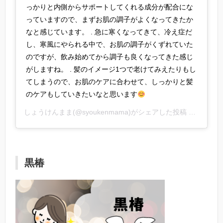
っかりと内側からサポートしてくれる成分が配合にな
っていますので、まずお肌の調子がよくなってきたか
なと感じています。 . 急に寒くなってきて、冷え症だ
し、寒風にやられる中で、お肌の調子がくずれていた
のですが、飲み始めてから調子も良くなってきた感じ
がしますね。 . 髪のイメージ1つで老けてみえたりもし
てしまうので、お肌のケアに合わせて、しっかりと髪
のケアもしていきたいなと思います
しょうけんまま
(@syoukenmama)がシェアした投稿 –
2018年
黒椿