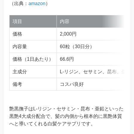
（出典：
amazon
）
項目
内容
価格
2,000円
内容量
60粒（30日分）
価格（1日あたり）
66.6円
主成分
L-リジン、セサミン、昆布、亜鉛
備考
コスパ良好
艶黒撫子はL-リジン・セサミン・昆布・亜鉛といった
黒艶4大成分配合で、髪の内側から根本的に黒艶体質
へと導いてくれる白髪ケアサプリです。