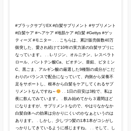
#ブラックサプリEX #白髪サプリメント #サプリメント
#白髪ケア #ヘアケア #地肌ケア #白髪 #Gettys #ゲッ
ティーズ #モニター . . . こちらは、累計販売個数40万
個突した、愛され続けて10年の実力派の白髪サプリに
なっています。 . . L-リジン、オルニチン、レスベラト
ロール、パントテン酸Ca、ビオチン、亜鉛、ビタミン
C、黒ごま、アルギン酸の厳選した9種類の成分がこだ
わりのバランスで配合になっていて、内側から栄養不
足をサポートし、根本から白髪をケアしてくれるサプ
リメントなんですね～
. . 1日の目安は3粒で、私は
夜に飲んでみています。 . 飲み始めてから３週間ほど
になりますが、サプリメントなので、やはりなかなか
白髪自体への効果は分かりにくいのかなぁというのは
あります。 . しかし、少しづつ髪の1本1本がコシがし
っかりしてきているように感じますね。 . . そして、し