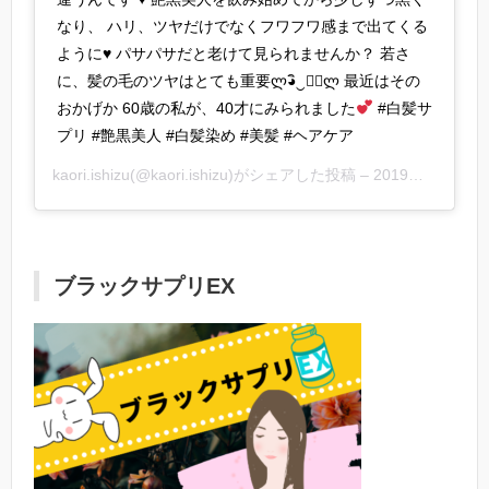
なり、 ハリ、ツヤだけでなくフワフワ感まで出てくる
ように
♥️
パサパサだと老けて見られませんか？ 若さ
に、髪の毛のツヤはとても重要ლ◕ิ‿◕ิლ 最近はその
おかげか 60歳の私が、40才にみられました
#白髪サ
プリ #艶黒美人 #白髪染め #美髪 #ヘアケア
kaori.ishizu
(@kaori.ishizu)がシェアした投稿 –
2019年 5月月16日午前3時05分PDT
ブラックサプリEX