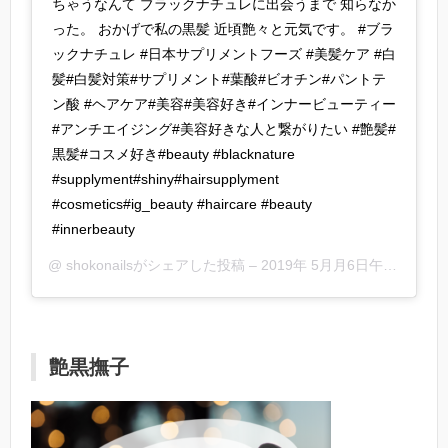
ちゃうなんて ブラックナチュレに出会うまで 知らなか
った。 おかげで私の黒髪 近頃艶々と元気です。 #ブラ
ックナチュレ #日本サプリメントフーズ #美髪ケア #白
髪#白髪対策#サプリメント#葉酸#ビオチン#パントテ
ン酸 #ヘアケア#美容#美容好き#インナービューティー
#アンチエイジング#美容好きな人と繋がりたい #艶髪#
黒髪#コスメ好き#beauty #blacknature
#supplyment#shiny#hairsupplyment
#cosmetics#ig_beauty #haircare #beauty
#innerbeauty
@
shokonails
がシェアした投稿 –
2019年 5月月6日午後3時07分PDT
艶黒撫子