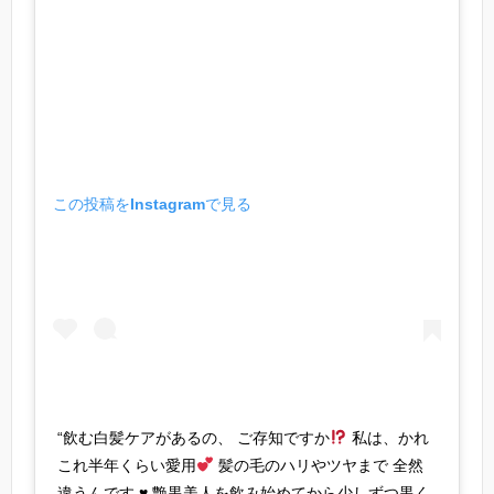
この投稿をInstagramで見る
“飲む白髪ケアがあるの、 ご存知ですか
私は、かれ
これ半年くらい愛用
髪の毛のハリやツヤまで 全然
違うんです
♥️
艶黒美人を飲み始めてから少しずつ黒く