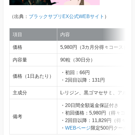
（出典：
ブラックサプリEX公式WEBサイト
）
項目
内容
価格
5,980円（3カ月分得々コース）
内容量
90粒（30日分）
・初回：66円
価格（1日あたり）
・2回目以降：131円
主成分
L-リジン、黒ゴマセサミ、アル
・20日間全額返金保証付き
・初回価格：5,980円（得々コー
備考
・2回目以降：11,829円（得々コ
・
WEBページ
限定500円クーポ