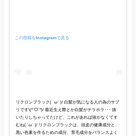
この投稿をInstagramで見る
リクロンブラック( ´ω` )/ 白髪が気になる人の為のサプ
リです\(*ˊᗜˋ*)/ 最近生え際とか白髪がチラホラ･･･ 抜
いたりしちゃってたけど、これがあれば抜かなくてす
むね( ´ω` )/ リクロンブラックは、頭皮の健康成分と、
黒い色素を作るための成分、育毛成分をバランスよく