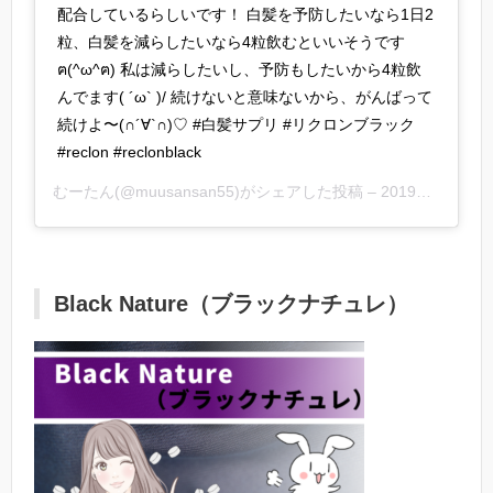
配合しているらしいです！ 白髪を予防したいなら1日2
粒、白髪を減らしたいなら4粒飲むといいそうです
ฅ(^ω^ฅ) 私は減らしたいし、予防もしたいから4粒飲
んでます( ´ω` )/ 続けないと意味ないから、がんばって
続けよ〜(∩´∀`∩)♡ #白髪サプリ #リクロンブラック
#reclon #reclonblack
むーたん
(@muusansan55)がシェアした投稿 –
2019年 4月月26日午前10時02分PDT
Black Nature（ブラックナチュレ）