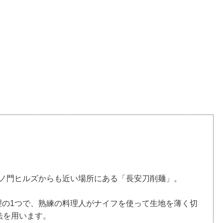
。
虎ノ門ヒルズからも近い場所にある「長安刀削麺」。
理の1つで、熟練の料理人がナイフを使って生地を薄く切
法を用います。